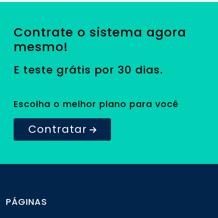
Contrate o sistema agora
mesmo!
E teste grátis por 30 dias.
Escolha o melhor plano para você
Contratar
PÁGINAS