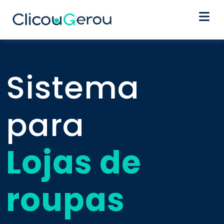
Home
Sistema
Segmentos
para
Funcionalidades
Lojas de
Planos
roupas
Contato
Criar